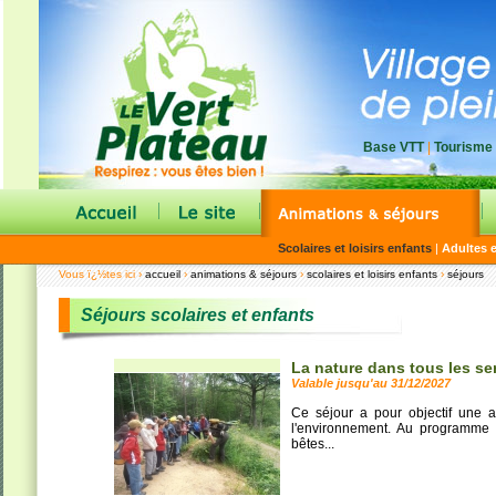
Base VTT
|
Tourisme
|
|
|
Scolaires et loisirs enfants
|
Adultes e
Vous ï¿½tes ici ›
accueil
›
animations & séjours
›
scolaires et loisirs enfants
›
séjours
Séjours scolaires et enfants
La nature dans tous les se
Valable jusqu'au 31/12/2027
Ce séjour a pour objectif une a
l'environnement. Au programme : a
bêtes...